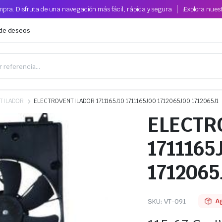
pra. Disfruta de una navegación más fácil, rápida y segura
¡Explora nues
 de deseos
TILADOR
ELECTROVENTILADOR 1711165J10 1711165J00 1712065J00 1712065J1
ELECTR
1711165
1712065
SKU:
VT-091
A