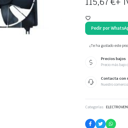
115,67
€
+ 
Pedir por WhatsA
¿Te ha gustado este prod
Precios bajos
Precio más bajo 
Contacta con 
Nuestro comercia
Categorías:
ELECTROVEN