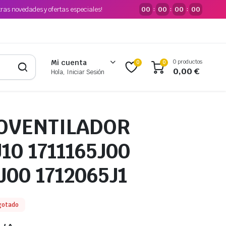
tras novedades y ofertas especiales!
00
00
00
00
:
:
:
0 productos
Mi cuenta
0
0
0,00
€
Hola, Iniciar Sesión
OVENTILADOR
J10 1711165J00
J00 1712065J1
gotado