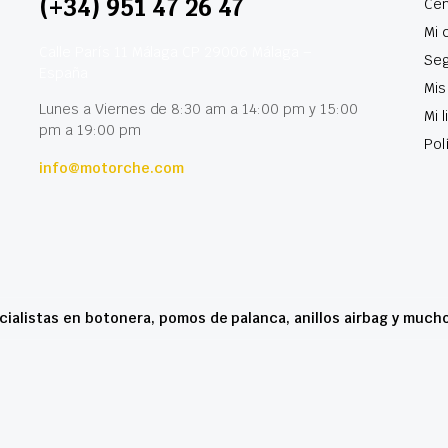
(+34) 951 47 26 47
Cen
Mi 
Calle París 11 Málaga CP 29006 Málaga –
Seg
España
Mis
Lunes a Viernes de 8:30 am a 14:00 pm y 15:00
Mi 
pm a 19:00 pm
Pol
info@motorche.com
cialistas en botonera, pomos de palanca, anillos airbag y much