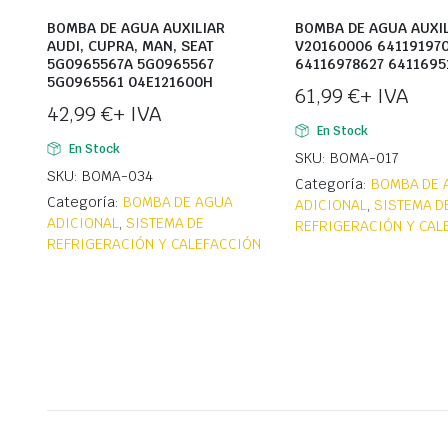
BOMBA DE AGUA AUXILIAR
BOMBA DE AGUA AUXI
AUDI, CUPRA, MAN, SEAT
V20160006 64119197
5G0965567A 5G0965567
64116978627 6411695
5G0965561 04E121600H
61,99
€
+ IVA
42,99
€
+ IVA
En Stock
En Stock
SKU: BOMA-017
SKU: BOMA-034
Categoría:
BOMBA DE 
Categoría:
BOMBA DE AGUA
ADICIONAL
,
SISTEMA D
ADICIONAL
,
SISTEMA DE
REFRIGERACIÓN Y CAL
REFRIGERACIÓN Y CALEFACCIÓN