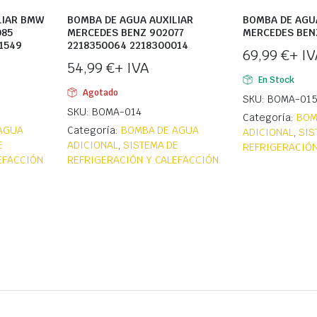
LIAR BMW
BOMBA DE AGUA AUXILIAR
BOMBA DE AGU
085
MERCEDES BENZ 902077
MERCEDES BEN
1549
2218350064 2218300014
69,99
€
+ IV
54,99
€
+ IVA
En Stock
Agotado
SKU: BOMA-01
SKU: BOMA-014
Categoría:
BOM
AGUA
Categoría:
BOMBA DE AGUA
ADICIONAL
,
SIS
E
ADICIONAL
,
SISTEMA DE
REFRIGERACIÓN
EFACCIÓN
REFRIGERACIÓN Y CALEFACCIÓN