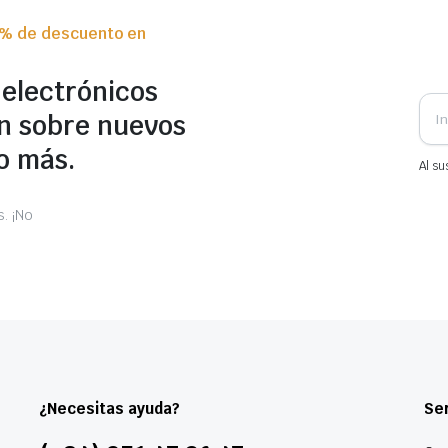
0% de descuento en
 electrónicos
n sobre nuevos
o más.
Al su
. ¡No
¿Necesitas ayuda?
Ser