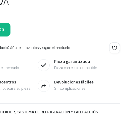
IVA
pp
ucto? Añade a favoritos y sigue el producto.
Pieza garantizada
del mercado
Pieza correcta compatible
nosotros
Devoluciones fáciles
l buscará su pieza
Sin complicaciones
,
TILADOR
SISTEMA DE REFRIGERACIÓN Y CALEFACCIÓN