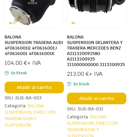
BALONA
BALONA
SUSPENSION TRASERA AUDI
SUSPENSION DELANTERA Y
4F0616001Q 4F0616001J
TRASERA MERCEDES BENZ
4F0616001 4F0616001K
A211320092580
A2113200925
104,00
€
+ IVA
211000000000 2113200925
213,00
€
+ IVA
En Stock
En Stock
Añadir al carrito
SKU: SUS-BA-003
Añadir al carrito
Categoría:
BALONA
SKU: SUS-BA-031
SUSPENSION
,
DIRECCIÓN
Categoría:
BALONA
TRANSMISION Y
SUSPENSION
,
DIRECCIÓN
SUSPENSIÓN
TRANSMISION Y
SUSPENSIÓN