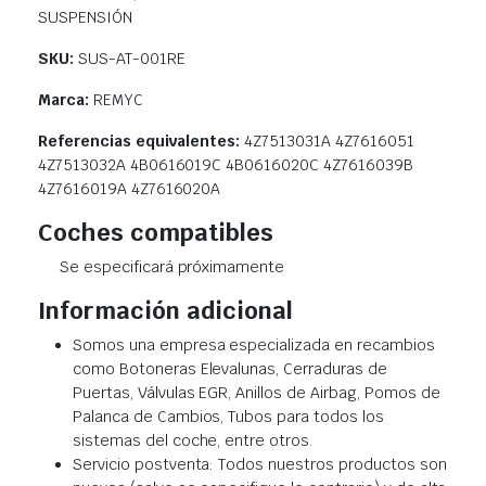
SUSPENSIÓN
SKU:
SUS-AT-001RE
Marca:
REMYC
Referencias equivalentes:
4Z7513031A 4Z7616051
4Z7513032A 4B0616019C 4B0616020C 4Z7616039B
4Z7616019A 4Z7616020A
Coches compatibles
Se especificará próximamente
Información adicional
Somos una empresa especializada en recambios
como Botoneras Elevalunas, Cerraduras de
Puertas, Válvulas EGR, Anillos de Airbag, Pomos de
Palanca de Cambios, Tubos para todos los
sistemas del coche, entre otros.
Servicio postventa: Todos nuestros productos son