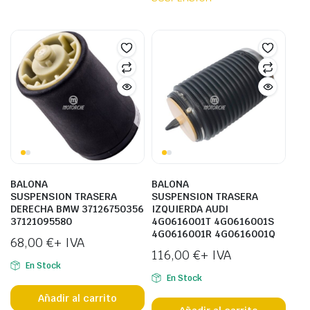
BALONA
BALONA
SUSPENSION TRASERA
SUSPENSION TRASERA
DERECHA BMW 37126750356
IZQUIERDA AUDI
37121095580
4G0616001T 4G0616001S
4G0616001R 4G0616001Q
68,00
€
+ IVA
116,00
€
+ IVA
En Stock
En Stock
Añadir al carrito