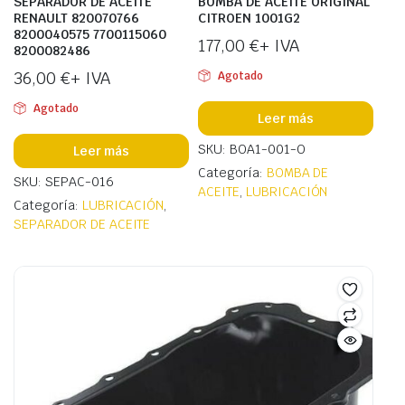
SEPARADOR DE ACEITE
BOMBA DE ACEITE ORIGINAL
RENAULT 820070766
CITROEN 1001G2
8200040575 7700115060
177,00
€
+ IVA
8200082486
36,00
€
+ IVA
Agotado
Agotado
Leer más
SKU: BOA1-001-O
Leer más
Categoría:
BOMBA DE
SKU: SEPAC-016
ACEITE
,
LUBRICACIÓN
Categoría:
LUBRICACIÓN
,
SEPARADOR DE ACEITE