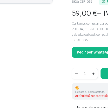
SKU:
CER-056
59,00
€
+ I
Contamos con gran vari
PUERTA, CIERRE DE PUER
y de alta calidad, compa
EZCAU006.
Pedir por WhatsA
CERRADURA
DE
PUERTA
DELANTERA
DERECHA
AUDI
Este artículo está agotado.
8J1837016E
Artículo(s) restante(s):
8J1837016D
8J1837016C
EZCAU006
¿Te ha gustado este prod