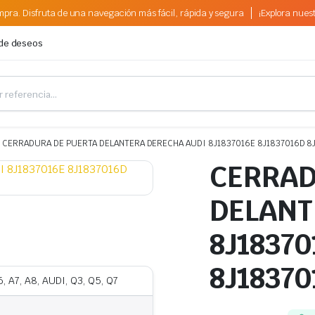
pra. Disfruta de una navegación más fácil, rápida y segura
¡Explora nues
 de deseos
CERRADURA DE PUERTA DELANTERA DERECHA AUDI 8J1837016E 8J1837016D 8
CERRAD
DELANT
8J18370
8J1837
, A7, A8, AUDI, Q3, Q5, Q7