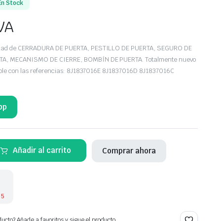
En Stock
VA
edad de CERRADURA DE PUERTA, PESTILLO DE PUERTA, SEGURO DE
TA, MECANISMO DE CIERRE, BOMBÍN DE PUERTA. Totalmente nuevo
tible con las referencias: 8J1837016E 8J1837016D 8J1837016C
pp
Añadir al carrito
Comprar ahora
 5
ucto? Añade a favoritos y sigue el producto.