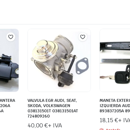
LANTERA
VALVULA EGR AUDI, SEAT,
MANETA EXTER
7206A
SKODA, VOLKSWAGEN
IZQUIERDA AUD
6A
038131501T 038131501AT
893837205A 8
724809260
18,15
€
+ IV
40,00
€
+ IVA