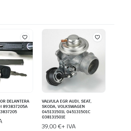
IOR DELANTERA
VALVULA EGR AUDI, SEAT,
I 893837205A
SKODA, VOLKSWAGEN
93837205
045131501L 045131501C
038131501E
A
39,00
€
+ IVA