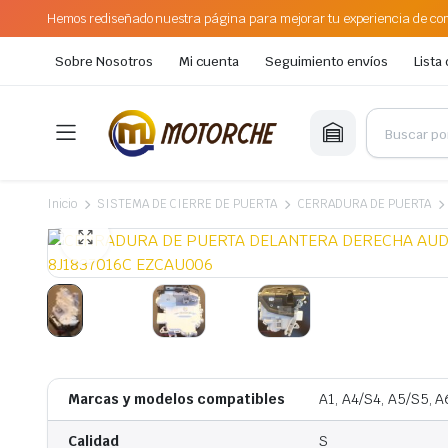
Hemos rediseñado nuestra página para mejorar tu experiencia de com
Sobre Nosotros
Mi cuenta
Seguimiento envíos
Lista
Inicio
SISTEMA DE CIERRE DE PUERTA
CERRADURA DE PUERTA
Marcas y modelos compatibles
A1, A4/S4, A5/S5, A6
Calidad
S