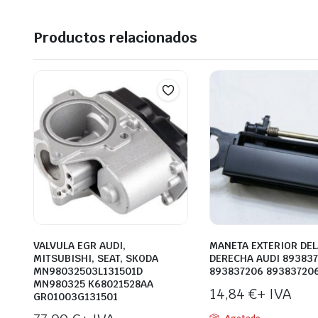
Productos relacionados
VALVULA EGR AUDI,
MANETA EXTERIOR DE
MITSUBISHI, SEAT, SKODA
DERECHA AUDI 89383
MN98032503L131501D
893837206 89383720
MN980325 K68021528AA
14,84
€
+ IVA
GR01003G131501