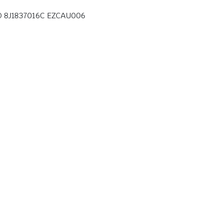
D 8J1837016C EZCAU006