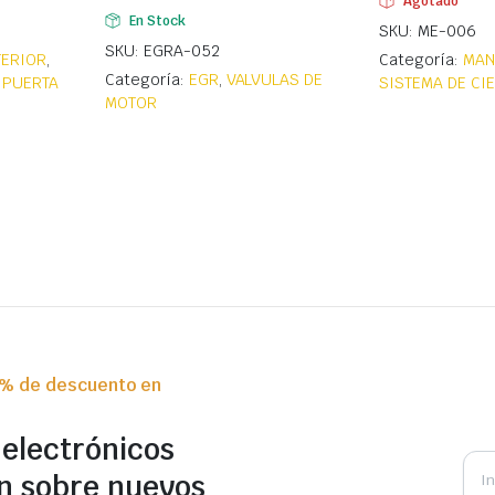
Agotado
En Stock
SKU: ME-006
SKU: EGRA-052
TERIOR
,
Categoría:
MAN
Categoría:
EGR
,
VALVULAS DE
 PUERTA
SISTEMA DE CI
MOTOR
0% de descuento en
 electrónicos
n sobre nuevos