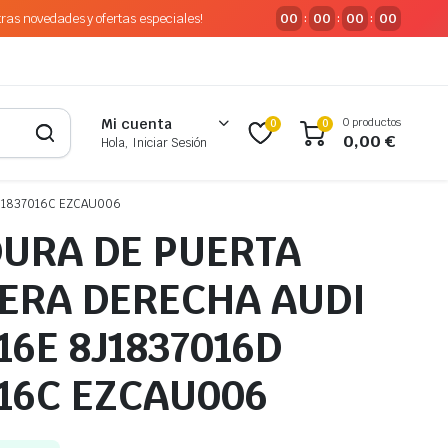
tras novedades y ofertas especiales!
00
00
00
00
:
:
:
0 productos
Mi cuenta
0
0
0,00
€
Hola, Iniciar Sesión
J1837016C EZCAU006
URA DE PUERTA
ERA DERECHA AUDI
16E 8J1837016D
016C EZCAU006