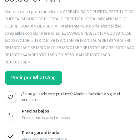
Contamos con gran variedad de CERRADURA DE PUERTA, PESTILLO DE
PUERTA, SEGURO DE PUERTA, CIERRE DE PUERTA, MECANISMO DE
CIERRE, BOMBÍN DE PUERTA. Totalmente nuevo y de alta calidad,
compatible con las referencias: EZCVW006 7E1837016A 6QD837016E
6QD837016B 5J1837016 3B1837016N 3B1837016CM 3B1837016CEBP
3B1837016CE 3B1837016CC 3B1837016BP 3B1837016BC 3B1837016AQ
3B1837016AM 3B1837016BN 3B1837016AN 3B1837016CB
3B1837016BN.
Pedir por WhatsApp
¿Te ha gustado este producto? Añade a favoritos y sigue el
producto.
Precios bajos
Precio más bajo del mercado
Pieza garantizada
Pieza correcta compatible