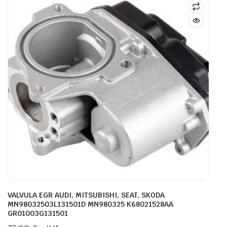
VALVULA EGR AUDI, MITSUBISHI, SEAT, SKODA
MN98032503L131501D MN980325 K68021528AA
GR01003G131501