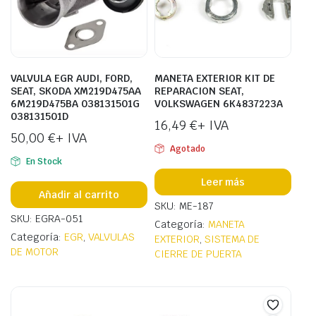
VALVULA EGR AUDI, FORD,
MANETA EXTERIOR KIT DE
SEAT, SKODA XM219D475AA
REPARACION SEAT,
6M219D475BA 038131501G
VOLKSWAGEN 6K4837223A
038131501D
16,49
€
+ IVA
50,00
€
+ IVA
Agotado
En Stock
Leer más
Añadir al carrito
SKU: ME-187
SKU: EGRA-051
Categoría:
MANETA
Categoría:
EGR
,
VALVULAS
EXTERIOR
,
SISTEMA DE
DE MOTOR
CIERRE DE PUERTA