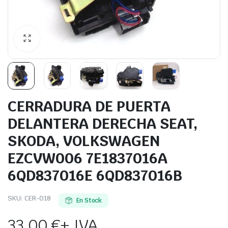
CERRADURA DE PUERTA
DELANTERA DERECHA SEAT,
SKODA, VOLKSWAGEN
EZCVW006 7E1837016A
6QD837016E 6QD837016B
SKU:
CER-018
En Stock
33,00
€
+ IVA