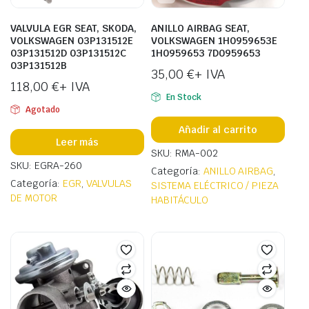
VALVULA EGR SEAT, SKODA,
ANILLO AIRBAG SEAT,
VOLKSWAGEN 03P131512E
VOLKSWAGEN 1H0959653E
03P131512D 03P131512C
1H0959653 7D0959653
03P131512B
35,00
€
+ IVA
118,00
€
+ IVA
En Stock
Agotado
Añadir al carrito
Leer más
SKU: RMA-002
SKU: EGRA-260
Categoría:
ANILLO AIRBAG
,
Categoría:
EGR
,
VALVULAS
SISTEMA ELÉCTRICO / PIEZA
DE MOTOR
HABITÁCULO