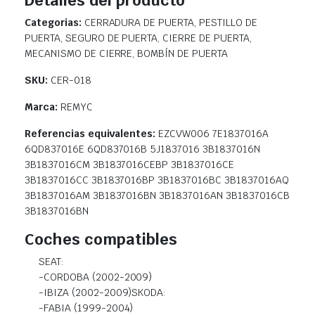
Detalles del producto
Categorias:
CERRADURA DE PUERTA, PESTILLO DE
PUERTA, SEGURO DE PUERTA, CIERRE DE PUERTA,
MECANISMO DE CIERRE, BOMBÍN DE PUERTA
SKU:
CER-018
Marca:
REMYC
Referencias equivalentes:
EZCVW006 7E1837016A
6QD837016E 6QD837016B 5J1837016 3B1837016N
3B1837016CM 3B1837016CEBP 3B1837016CE
3B1837016CC 3B1837016BP 3B1837016BC 3B1837016AQ
3B1837016AM 3B1837016BN 3B1837016AN 3B1837016CB
3B1837016BN
Coches compatibles
SEAT:
-CORDOBA (2002-2009)
-IBIZA (2002-2009)SKODA:
-FABIA (1999-2004)