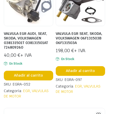
VALVULA EGR AUDI, SEAT,
VALVULA EGR SEAT, SKODA,
SKODA, VOLKSWAGEN
VOLKSWAGEN 06F131503B
038131501T 038131501AT
06F131503A
724809260
198,00
€
+ IVA
40,00
€
+ IVA
En Stock
En Stock
Añadir al carrito
Añadir al carrito
SKU: EGRA-097
SKU: EGRA-052
Categoría:
EGR
,
VALVULAS
Categoría:
EGR
,
VALVULAS
DE MOTOR
DE MOTOR