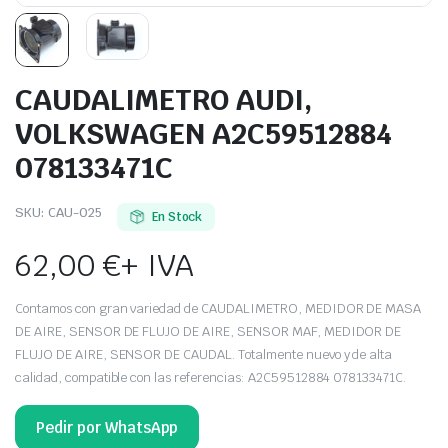
CAUDALIMETRO AUDI,
VOLKSWAGEN A2C59512884
078133471C
SKU:
CAU-025
En Stock
62,00
€
+ IVA
Contamos con gran variedad de CAUDALIMETRO, MEDIDOR DE MASA
DE AIRE, SENSOR DE FLUJO DE AIRE, SENSOR MAF, MEDIDOR DE
FLUJO DE AIRE, SENSOR DE CAUDAL. Totalmente nuevo y de alta
calidad, compatible con las referencias: A2C59512884 078133471C.
Pedir por WhatsApp