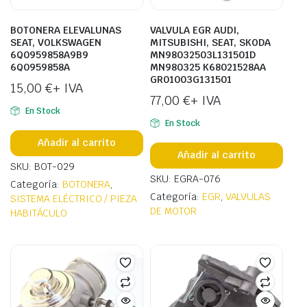
BOTONERA ELEVALUNAS
VALVULA EGR AUDI,
SEAT, VOLKSWAGEN
MITSUBISHI, SEAT, SKODA
6Q0959858A9B9
MN98032503L131501D
6Q0959858A
MN980325 K68021528AA
GR01003G131501
15,00
€
+ IVA
77,00
€
+ IVA
En Stock
En Stock
Añadir al carrito
Añadir al carrito
SKU: BOT-029
SKU: EGRA-076
Categoría:
BOTONERA
,
Categoría:
EGR
,
VALVULAS
SISTEMA ELÉCTRICO / PIEZA
DE MOTOR
HABITÁCULO