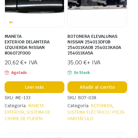
MANETA
BOTONERA ELEVALUNAS
EXTERIOR DELANTERA
NISSAN 254013DF0B
IZQUIERDA NISSAN
254011KA0B 254013KA0A
806072F000
254011KA5A
20,62
€
+ IVA
35,00
€
+ IVA
Agotado
En Stock
Leer más
Añadir al carrito
SKU: ME-133
SKU: BOT-038
Categoría:
MANETA
Categoría:
BOTONERA
,
EXTERIOR
,
SISTEMA DE
SISTEMA ELÉCTRICO / PIEZA
CIERRE DE PUERTA
HABITÁCULO