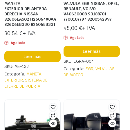
MANETA
VALVULA EGR NISSAN, OPEL,
EXTERIOR DELANTERA
RENAULT, VOLVO
DERECHA NISSAN
V40630008 93188701
82606EA502 H26064X0AA
7700107797 8200542997
82606EB330 82606EB331
45,00
€
+ IVA
30,54
€
+ IVA
Agotado
Agotado
Leer más
Leer más
SKU: EGRA-004
SKU: ME-132
Categoría:
EGR
,
VALVULAS
Categoría:
MANETA
DE MOTOR
EXTERIOR
,
SISTEMA DE
CIERRE DE PUERTA