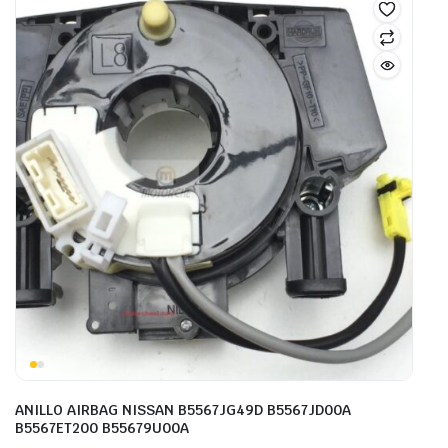
ANILLO AIRBAG NISSAN B5567JG49D B5567JD00A
B5567ET200 B55679U00A