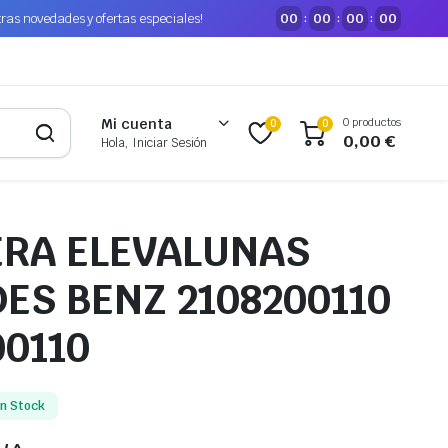
tras novedades y ofertas especiales!
00
00
00
00
:
:
:
0 productos
Mi cuenta
0
0
0,00
€
Hola, Iniciar Sesión
RA ELEVALUNAS
ES BENZ 2108200110
00110
En Stock