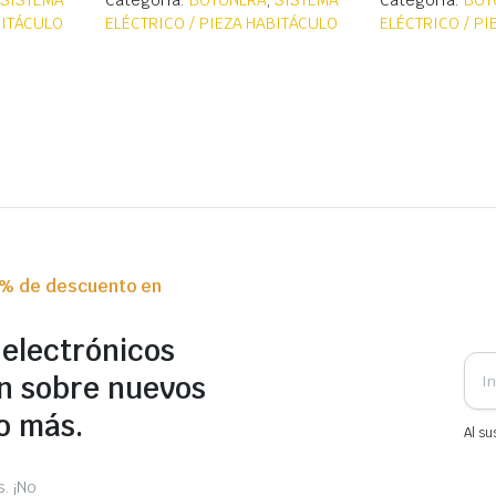
,
SISTEMA
Categoría:
BOTONERA
,
SISTEMA
Categoría:
BOT
BITÁCULO
ELÉCTRICO / PIEZA HABITÁCULO
ELÉCTRICO / P
0% de descuento en
 electrónicos
n sobre nuevos
o más.
Al su
. ¡No