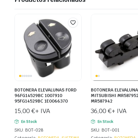
BOTONERA ELEVALUNAS FORD
BOTONERA ELEVALUN
96FG14529BC 1007910
MITSUBISHI MR58795
95FG14529BC 1E0066370
MR587942
15,00
€
+ IVA
36,00
€
+ IVA
En Stock
En Stock
SKU: BOT-028
SKU: BOT-001