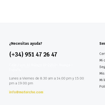
¿Necesitas ayuda?
Ser
(+34) 951 47 26 47
Cen
Mi 
Calle París 11 Málaga CP 29006 Málaga –
Seg
España
Mis
Lunes a Viernes de 8:30 am a 14:00 pm y 15:00
Mi 
pm a 19:00 pm
Pol
info@motorche.com