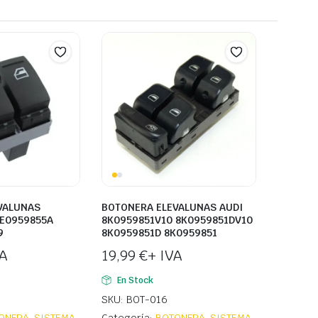
VALUNAS
BOTONERA ELEVALUNAS AUDI
E0959855A
8K0959851V10 8K0959851DV10
9
8K0959851D 8K0959851
VA
19,99
€
+ IVA
En Stock
SKU: BOT-016