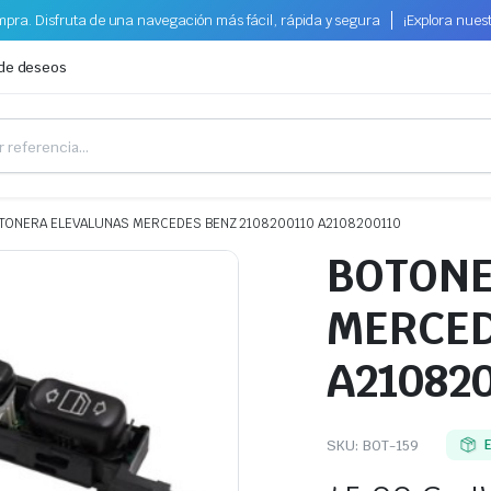
pra. Disfruta de una navegación más fácil, rápida y segura
¡Explora nues
 de deseos
TONERA ELEVALUNAS MERCEDES BENZ 2108200110 A2108200110
BOTONE
MERCED
A21082
SKU:
BOT-159