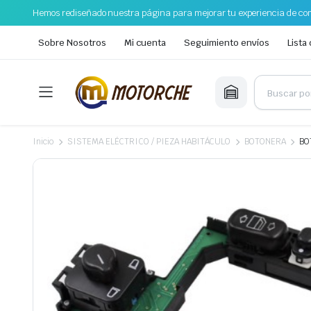
Hemos rediseñado nuestra página para mejorar tu experiencia de com
Sobre Nosotros
Mi cuenta
Seguimiento envíos
Lista
Inicio
SISTEMA ELÉCTRICO / PIEZA HABITÁCULO
BOTONERA
BO