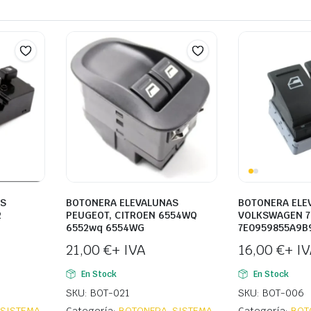
AS
BOTONERA ELEVALUNAS
BOTONERA ELE
2
PEUGEOT, CITROEN 6554WQ
VOLKSWAGEN 7
6552wq 6554WG
7E0959855A9B
21,00
€
+ IVA
16,00
€
+ I
En Stock
En Stock
SKU: BOT-021
SKU: BOT-006