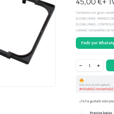
45,00
€
+ I
Contamos con gran var
ELEVALUNAS, MANDO DE
ELEVALUNAS, CONTROLES 
calidad, compatible con 
Pedir por WhatsA
BOTONERA ELEVAL
MERCEDES
BENZ
2108200110
A2108200110
cantidad
Este artículo está agotado.
Artículo(s) restante(s):
¿Te ha gustado este prod
Precios bajos