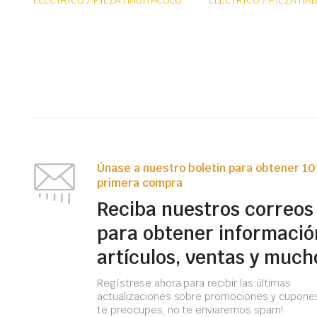
ELÉCTRICO / PIEZA HABITÁCULO
ELÉCTRICO / PIEZA HA
Únase a nuestro boletín para obtener 1
primera compra
Reciba nuestros correos
para obtener informació
artículos, ventas y much
Regístrese ahora para recibir las últimas
actualizaciones sobre promociones y cupones
te preocupes, no te enviaremos spam!