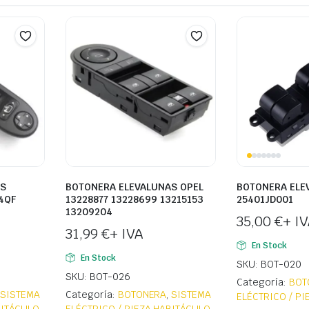
AS
BOTONERA ELEVALUNAS OPEL
BOTONERA ELE
4QF
13228877 13228699 13215153
25401JD001
13209204
35,00
€
+ I
31,99
€
+ IVA
En Stock
En Stock
SKU: BOT-020
SKU: BOT-026
Categoría:
BOT
,
SISTEMA
Categoría:
BOTONERA
,
SISTEMA
ELÉCTRICO / P