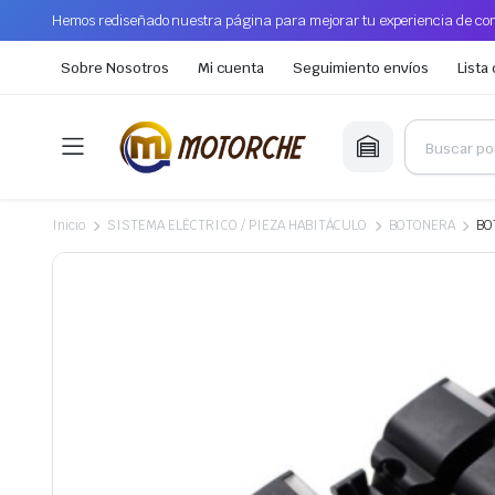
Hemos rediseñado nuestra página para mejorar tu experiencia de com
Sobre Nosotros
Mi cuenta
Seguimiento envíos
Lista
Inicio
SISTEMA ELÉCTRICO / PIEZA HABITÁCULO
BOTONERA
BO