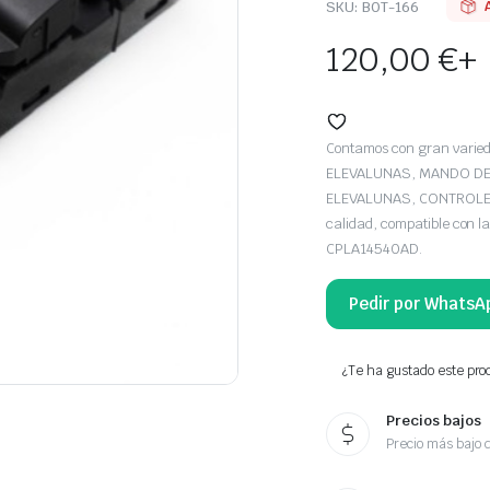
SKU:
BOT-166
120,00
€
+
Contamos con gran var
ELEVALUNAS, MANDO DE
ELEVALUNAS, CONTROLES 
calidad, compatible con
CPLA14540AD.
Pedir por WhatsA
¿Te ha gustado este prod
Precios bajos
Precio más bajo 