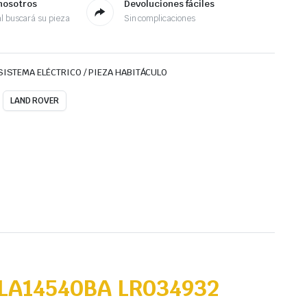
nosotros
Devoluciones fáciles
l buscará su pieza
Sin complicaciones
SISTEMA ELÉCTRICO / PIEZA HABITÁCULO
LAND ROVER
LA14540BA LR034932