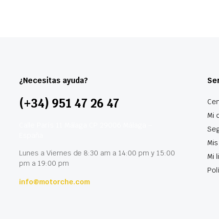
¿Necesitas ayuda?
Ser
(+34) 951 47 26 47
Cen
Mi 
Calle París 11 Málaga CP 29006 Málaga –
Seg
España
Mis
Lunes a Viernes de 8:30 am a 14:00 pm y 15:00
Mi 
pm a 19:00 pm
Pol
info@motorche.com