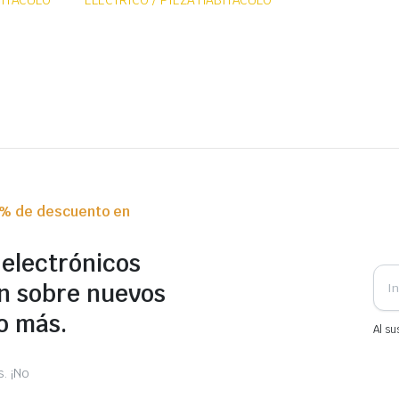
BITÁCULO
ELÉCTRICO / PIEZA HABITÁCULO
0% de descuento en
 electrónicos
n sobre nuevos
o más.
Al su
. ¡No