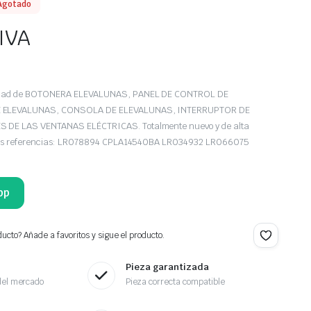
Agotado
 IVA
iedad de BOTONERA ELEVALUNAS, PANEL DE CONTROL DE
 ELEVALUNAS, CONSOLA DE ELEVALUNAS, INTERRUPTOR DE
DE LAS VENTANAS ELÉCTRICAS. Totalmente nuevo y de alta
 las referencias: LR078894 CPLA14540BA LR034932 LR066075
pp
ucto? Añade a favoritos y sigue el producto.
Pieza garantizada
del mercado
Pieza correcta compatible