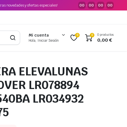
tras novedades y ofertas especiales!
00
00
00
00
:
:
:
0 productos
Mi cuenta
0
0
0,00
€
Hola, Iniciar Sesión
5
RA ELEVALUNAS
OVER LR078894
540BA LR034932
75