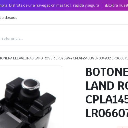
pra. Disfruta de una navegación más fácil, rápida y segura
¡Explora nues
 de deseos
TONERA ELEVALUNAS LAND ROVER LR078894 CPLA14540BA LR034932 LR06607
BOTONE
LAND R
CPLA14
LR0660