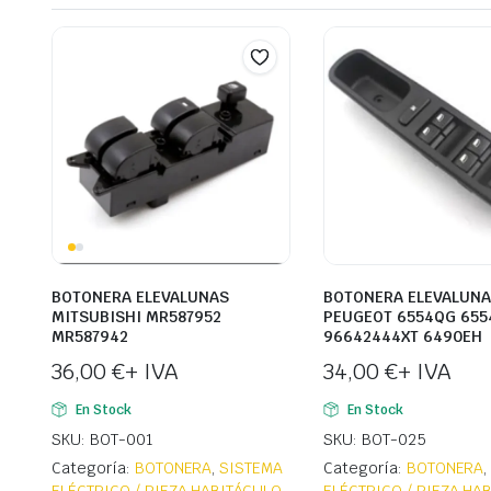
BOTONERA ELEVALUNAS
BOTONERA ELEVALUN
MITSUBISHI MR587952
PEUGEOT 6554QG 655
MR587942
96642444XT 6490EH
36,00
€
+ IVA
34,00
€
+ IVA
En Stock
En Stock
SKU: BOT-001
SKU: BOT-025
Categoría:
BOTONERA
,
SISTEMA
Categoría:
BOTONERA