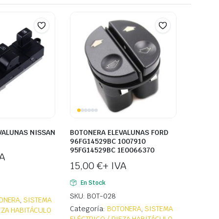
VALUNAS NISSAN
BOTONERA ELEVALUNAS FORD
96FG14529BC 1007910
95FG14529BC 1E0066370
VA
15,00
€
+ IVA
En Stock
SKU: BOT-028
ONERA
,
SISTEMA
Categoría:
BOTONERA
,
SISTEMA
IEZA HABITÁCULO