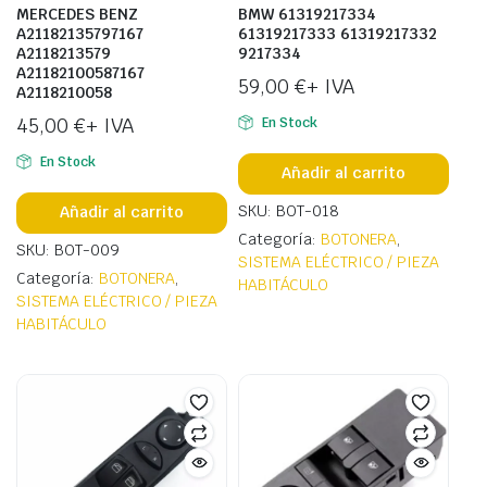
MERCEDES BENZ
BMW 61319217334
A21182135797167
61319217333 61319217332
A2118213579
9217334
A21182100587167
59,00
€
+ IVA
A2118210058
45,00
€
+ IVA
En Stock
En Stock
Añadir al carrito
SKU: BOT-018
Añadir al carrito
Categoría:
BOTONERA
,
SKU: BOT-009
SISTEMA ELÉCTRICO / PIEZA
Categoría:
BOTONERA
,
HABITÁCULO
SISTEMA ELÉCTRICO / PIEZA
HABITÁCULO