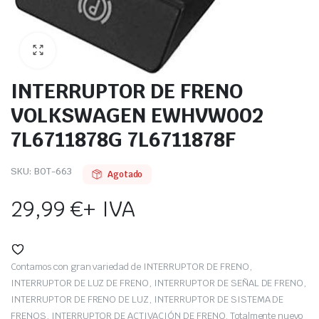
INTERRUPTOR DE FRENO
VOLKSWAGEN EWHVW002
7L6711878G 7L6711878F
SKU:
BOT-663
Agotado
29,99
€
+ IVA
Contamos con gran variedad de INTERRUPTOR DE FRENO,
INTERRUPTOR DE LUZ DE FRENO, INTERRUPTOR DE SEÑAL DE FRENO,
INTERRUPTOR DE FRENO DE LUZ, INTERRUPTOR DE SISTEMA DE
FRENOS, INTERRUPTOR DE ACTIVACIÓN DE FRENO. Totalmente nuevo