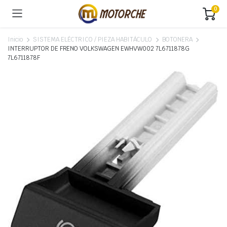
0
Inicio
SISTEMA ELÉCTRICO / PIEZA HABITÁCULO
BOTONERA
INTERRUPTOR DE FRENO VOLKSWAGEN EWHVW002 7L6711878G
7L6711878F