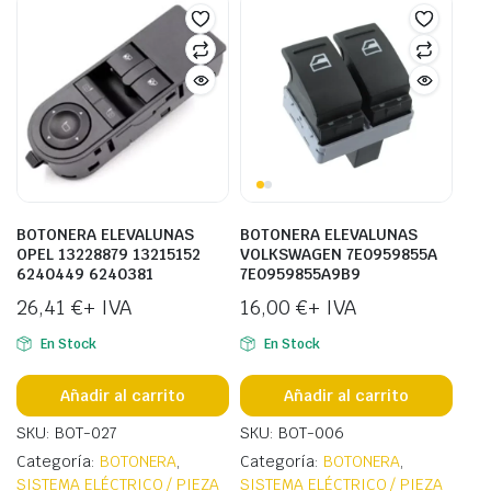
BOTONERA ELEVALUNAS
BOTONERA ELEVALUNAS
OPEL 13228879 13215152
VOLKSWAGEN 7E0959855A
6240449 6240381
7E0959855A9B9
26,41
€
+ IVA
16,00
€
+ IVA
En Stock
En Stock
Añadir al carrito
Añadir al carrito
SKU: BOT-027
SKU: BOT-006
Categoría:
BOTONERA
,
Categoría:
BOTONERA
,
SISTEMA ELÉCTRICO / PIEZA
SISTEMA ELÉCTRICO / PIEZA