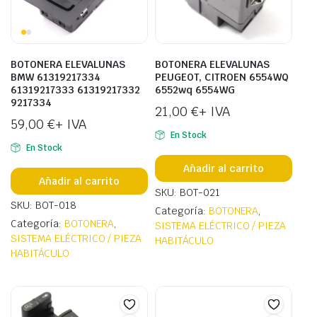
BOTONERA ELEVALUNAS
BOTONERA ELEVALUNAS
BMW 61319217334
PEUGEOT, CITROEN 6554WQ
61319217333 61319217332
6552wq 6554WG
9217334
21,00
€
+ IVA
59,00
€
+ IVA
En Stock
En Stock
Añadir al carrito
Añadir al carrito
SKU: BOT-021
SKU: BOT-018
Categoría:
BOTONERA
,
Categoría:
BOTONERA
,
SISTEMA ELÉCTRICO / PIEZA
SISTEMA ELÉCTRICO / PIEZA
HABITÁCULO
HABITÁCULO