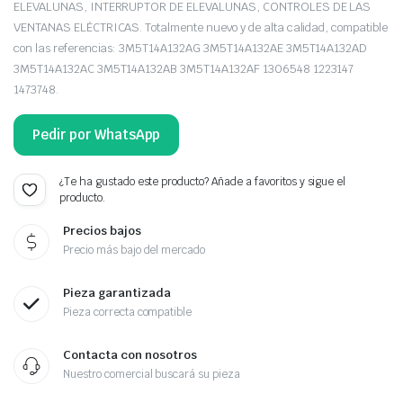
ELEVALUNAS, INTERRUPTOR DE ELEVALUNAS, CONTROLES DE LAS
VENTANAS ELÉCTRICAS. Totalmente nuevo y de alta calidad, compatible
con las referencias: 3M5T14A132AG 3M5T14A132AE 3M5T14A132AD
3M5T14A132AC 3M5T14A132AB 3M5T14A132AF 1306548 1223147
1473748.
Pedir por WhatsApp
¿Te ha gustado este producto? Añade a favoritos y sigue el
producto.
Precios bajos
Precio más bajo del mercado
Pieza garantizada
Pieza correcta compatible
Contacta con nosotros
Nuestro comercial buscará su pieza