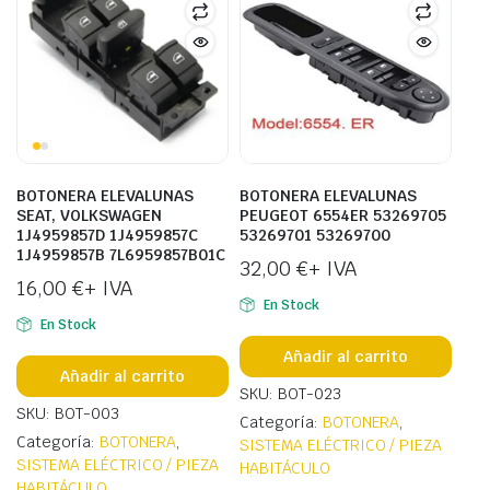
BOTONERA ELEVALUNAS
BOTONERA ELEVALUNAS
SEAT, VOLKSWAGEN
PEUGEOT 6554ER 53269705
1J4959857D 1J4959857C
53269701 53269700
1J4959857B 7L6959857B01C
32,00
€
+ IVA
16,00
€
+ IVA
En Stock
En Stock
Añadir al carrito
Añadir al carrito
SKU: BOT-023
SKU: BOT-003
Categoría:
BOTONERA
,
Categoría:
BOTONERA
,
SISTEMA ELÉCTRICO / PIEZA
SISTEMA ELÉCTRICO / PIEZA
HABITÁCULO
HABITÁCULO