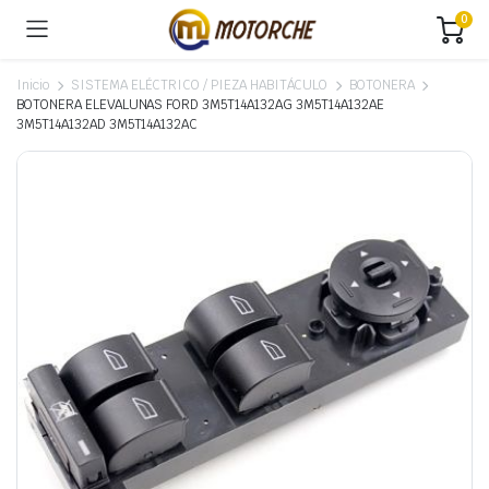
0
Inicio
SISTEMA ELÉCTRICO / PIEZA HABITÁCULO
BOTONERA
BOTONERA ELEVALUNAS FORD 3M5T14A132AG 3M5T14A132AE
3M5T14A132AD 3M5T14A132AC