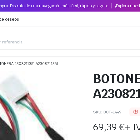
pra. Disfruta de una navegación más fácil, rápida y segura
¡Explora nues
 de deseos
TONERA 2308211351 A2308211351
BOTONE
A230821
SKU:
BOT-1449
69,39
€
+ I