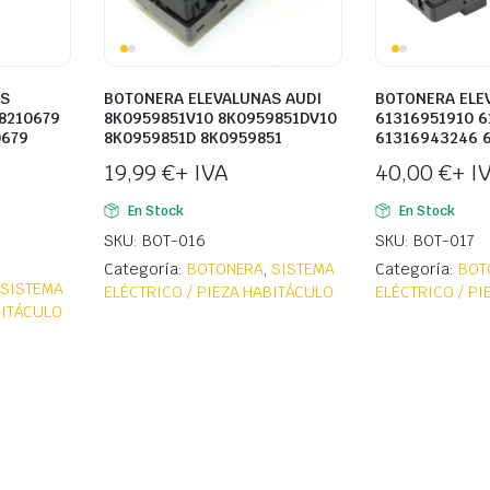
AS
BOTONERA ELEVALUNAS AUDI
BOTONERA ELE
8210679
8K0959851V10 8K0959851DV10
61316951910 
0679
8K0959851D 8K0959851
61316943246 
19,99
€
+ IVA
40,00
€
+ I
En Stock
En Stock
SKU: BOT-016
SKU: BOT-017
Categoría:
BOTONERA
,
SISTEMA
Categoría:
BOT
,
SISTEMA
ELÉCTRICO / PIEZA HABITÁCULO
ELÉCTRICO / P
BITÁCULO