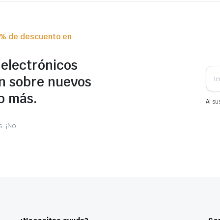
0% de descuento en
 electrónicos
n sobre nuevos
o más.
Al su
. ¡No