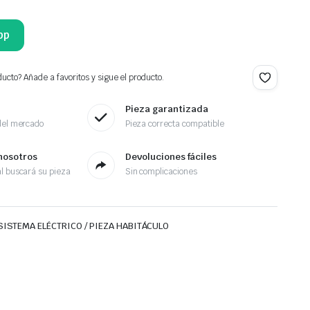
pp
ucto? Añade a favoritos y sigue el producto.
Pieza garantizada
del mercado
Pieza correcta compatible
nosotros
Devoluciones fáciles
l buscará su pieza
Sin complicaciones
SISTEMA ELÉCTRICO / PIEZA HABITÁCULO