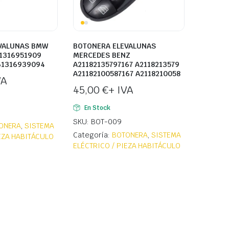
VALUNAS BMW
BOTONERA ELEVALUNAS
61316951909
MERCEDES BENZ
61316939094
A21182135797167 A2118213579
A21182100587167 A2118210058
VA
45,00
€
+ IVA
En Stock
SKU: BOT-009
ONERA
,
SISTEMA
Categoría:
BOTONERA
,
SISTEMA
IEZA HABITÁCULO
ELÉCTRICO / PIEZA HABITÁCULO