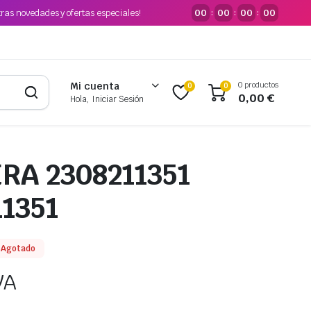
tras novedades y ofertas especiales!
00
00
00
00
:
:
:
0 productos
Mi cuenta
0
0
0,00
€
Hola, Iniciar Sesión
RA 2308211351
1351
Agotado
VA