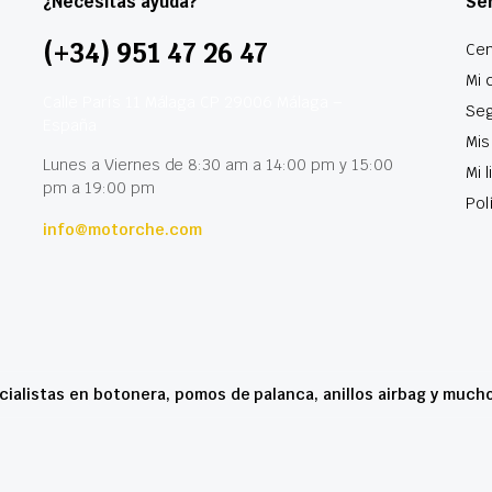
¿Necesitas ayuda?
Ser
(+34) 951 47 26 47
Cen
Mi 
Calle París 11 Málaga CP 29006 Málaga –
Seg
España
Mis
Lunes a Viernes de 8:30 am a 14:00 pm y 15:00
Mi 
pm a 19:00 pm
Pol
info@motorche.com
cialistas en botonera, pomos de palanca, anillos airbag y much