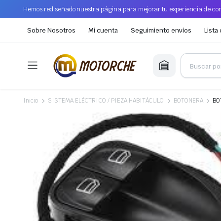
Hemos rediseñado nuestra página para mejorar tu experiencia de com
Sobre Nosotros
Mi cuenta
Seguimiento envíos
Lista
Inicio
SISTEMA ELÉCTRICO / PIEZA HABITÁCULO
BOTONERA
BO