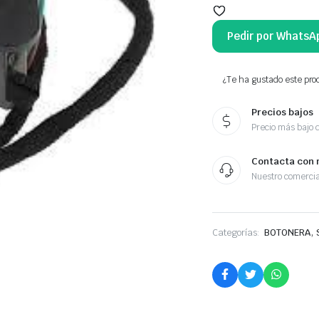
Pedir por WhatsA
¿Te ha gustado este prod
Precios bajos
Precio más bajo 
Contacta con 
Nuestro comercia
,
Categorías:
BOTONERA