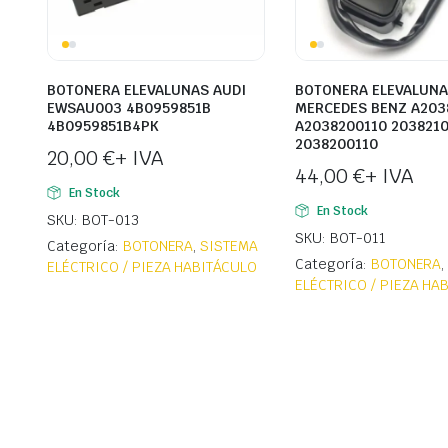
BOTONERA ELEVALUNAS AUDI
BOTONERA ELEVALUN
EWSAU003 4B0959851B
MERCEDES BENZ A203
4B0959851B4PK
A2038200110 203821
2038200110
20,00
€
+ IVA
44,00
€
+ IVA
En Stock
En Stock
SKU: BOT-013
SKU: BOT-011
Categoría:
BOTONERA
,
SISTEMA
Categoría:
BOTONERA
ELÉCTRICO / PIEZA HABITÁCULO
ELÉCTRICO / PIEZA HA