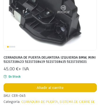
CERRADURA DE PUERTA DELANTERA IZQUIERDA BMW, MINI
51217318423 51217318419 51217318415 51217315021
45,00
€
+ IVA
En Stock
Añadir al carrito
SKU: CER-045
Categoría:
CERRADURA DE PUERTA
,
SISTEMA DE CIERRE DE