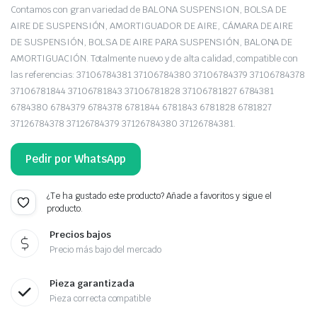
Contamos con gran variedad de BALONA SUSPENSION, BOLSA DE
AIRE DE SUSPENSIÓN, AMORTIGUADOR DE AIRE, CÁMARA DE AIRE
DE SUSPENSIÓN, BOLSA DE AIRE PARA SUSPENSIÓN, BALONA DE
AMORTIGUACIÓN. Totalmente nuevo y de alta calidad, compatible con
las referencias: 37106784381 37106784380 37106784379 37106784378
37106781844 37106781843 37106781828 37106781827 6784381
6784380 6784379 6784378 6781844 6781843 6781828 6781827
37126784378 37126784379 37126784380 37126784381.
Pedir por WhatsApp
¿Te ha gustado este producto? Añade a favoritos y sigue el
producto.
Precios bajos
Precio más bajo del mercado
Pieza garantizada
Pieza correcta compatible