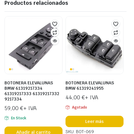
Productos relacionados
BOTONERA ELEVALUNAS
BOTONERA ELEVALUNAS
BMW 61319217334
BMW 61319241955
61319217333 61319217332
44,00
€
+ IVA
9217334
59,00
€
+ IVA
Agotado
En Stock
Leer más
SKU: BOT-069
Añadir al carrito